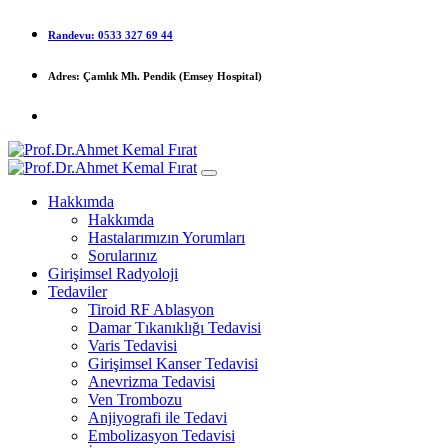
Randevu:
‎0533 327 69 44
Adres:
Çamlık Mh. Pendik (Emsey Hospital)
Hakkımda
Hakkımda
Hastalarımızın Yorumları
Sorularınız
Girişimsel Radyoloji
Tedaviler
Tiroid RF Ablasyon
Damar Tıkanıklığı Tedavisi
Varis Tedavisi
Girişimsel Kanser Tedavisi
Anevrizma Tedavisi
Ven Trombozu
Anjiyografi ile Tedavi
Embolizasyon Tedavisi