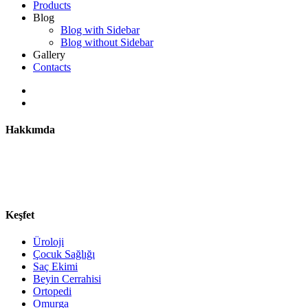
Products
Blog
Blog with Sidebar
Blog without Sidebar
Gallery
Contacts
Hakkımda
Prof. Dr. Ahmet Kemal Fırat damar tıkanıklığı, varis ve
kanser tedavisi başta olmak üzere tüm girişimsel
radyoloji uygulamalarında geniş bir tecrübeye sahiptir.
Keşfet
Üroloji
Çocuk Sağlığı
Saç Ekimi
Beyin Cerrahisi
Ortopedi
Omurga