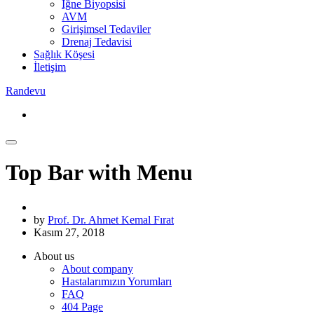
İğne Biyopsisi
AVM
Girişimsel Tedaviler
Drenaj Tedavisi
Sağlık Köşesi
İletişim
Randevu
Top Bar with Menu
by
Prof. Dr. Ahmet Kemal Fırat
Kasım 27, 2018
About us
About company
Hastalarımızın Yorumları
FAQ
404 Page